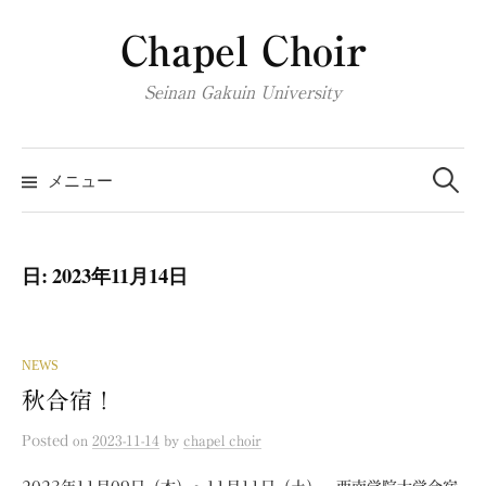
コ
Chapel Choir
ン
テ
Seinan Gakuin University
ン
ツ
検
へ
索:
メニュー
ス
キ
ッ
日:
2023年11月14日
プ
NEWS
秋合宿！
Posted
on
2023-11-14
by
chapel choir