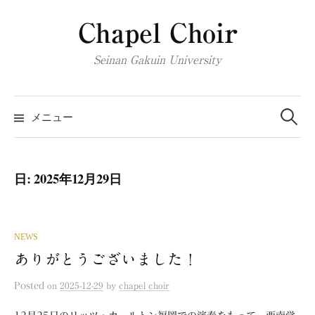
コ
Chapel Choir
ン
テ
Seinan Gakuin University
ン
ツ
検
へ
索:
メニュー
ス
キ
ッ
日:
2025年12月29日
プ
NEWS
ありがとうございました！
Posted
on
2025-12-29
by
chapel choir